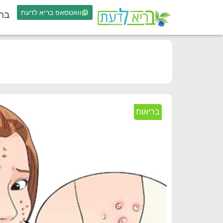
וואטסאפ בריא לדעת
בר
בריאות