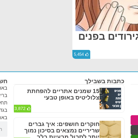
ירודים בפנים
5,454
כתבות בשבילך
חשו
באתר
15 שמנים אתריים להפחתת
בריא
צלוליטיס באופן טבעי
תחלי
3,872
בגדר
באחר
חוקרים חושפים: איך גברים
שריריים נמצאים בסיכון נמוך
יותר לסבול מבעיות בלב