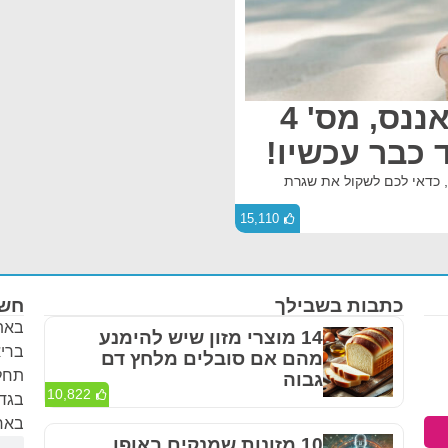
10 יתרונות בריאותיים לאננס, מס' 4
כבר עכשיו!
, כדאי לכם לשקול את שגרת
15,110
כתבות בשבילך
חשו
באתר
14 מוצרי מזון שיש להימנע
בריא
מהם אם סובלים מלחץ דם
תחלי
גבוה
10,822
בגדר
באחר
10 מזונות שמנקים באופן