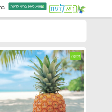
וואטסאפ בריא לדעת
בר
תזונה