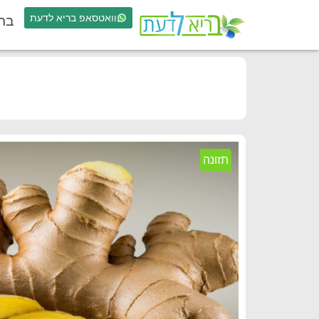
וואטסאפ בריא לדעת
בר
תזונה