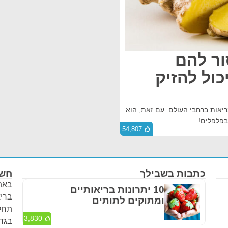
ור להם
כול להזיק
ריאות ברחבי העולם. עם זאת, הוא
בפלפלים!
54,807
כתבות בשבילך
חשו
באתר
10 יתרונות בריאותיים
בריא
ומתוקים לתותים
תחלי
3,830
בגדר