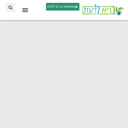
וואטסאפ בריא לדעת