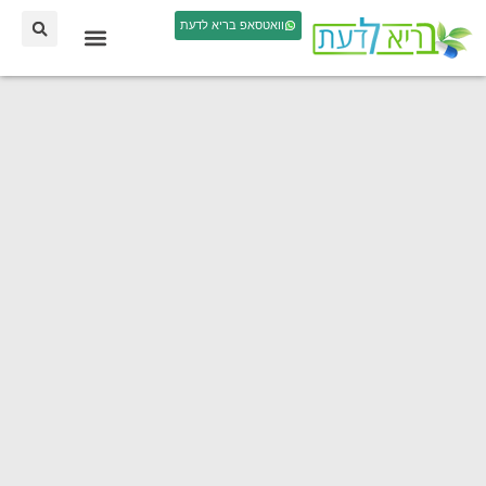
וואטסאפ בריא לדעת