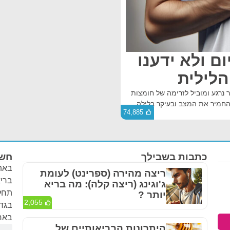
ום ולא ידענו
לילית
נרגע ומוביל לזרימה של חומצות
החמיר את המצב ובעיקר בלילה.
74,885
כתבות בשבילך
חשו
באתר
ריצה מהירה (ספרינט) לעומת
בריא
ג'וגינג (ריצה קלה): מה בריא
תחלי
יותר ?
2,055
בגדר
באחר
היתרונות הבריאותיים של