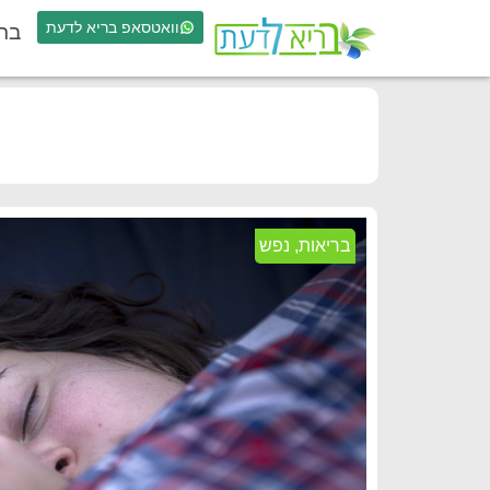
וואטסאפ בריא לדעת
בר
בריאות
,
נפש