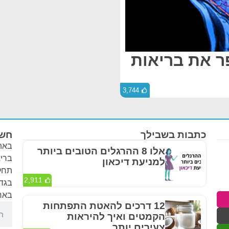
פר את בריאות
3,744
כתבות בשבילך
חשו
באתר
אלו 8 ההרגלים הטובים ביותר
בריא
למניעת דיכאון
תחלי
2,911
בגדר
באחר
12 דרכים להאטת התפתחות
הקמטים ואיך להיראות
צעירים יותר