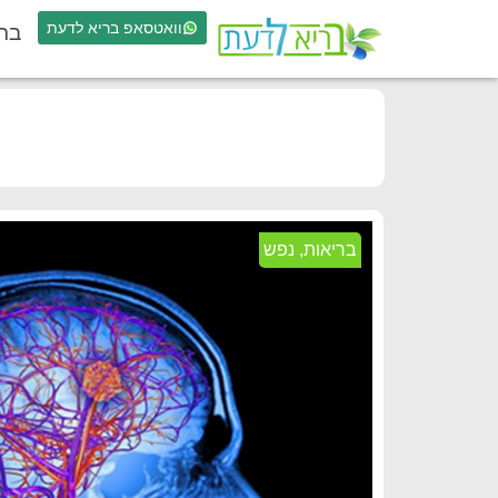
וואטסאפ בריא לדעת
בר
בריאות
,
נפש