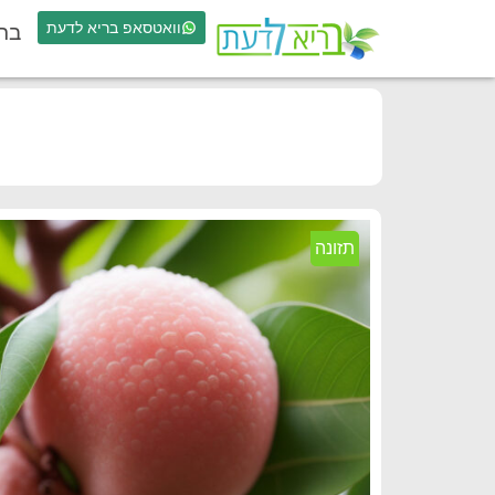
וואטסאפ בריא לדעת
בר
תזונה