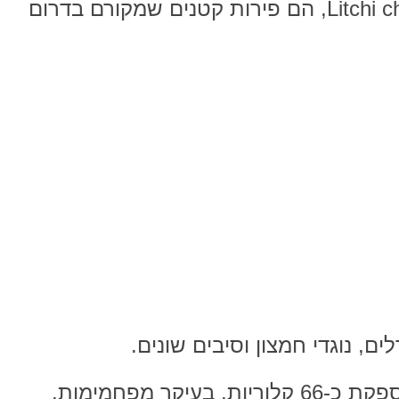
ליצ'י, הידוע מדעית בשם Litchi chinensis, הם פירות קטנים שמקורם בדרום
ם, נוגדי חמצון וסיבים שונים.
מנה אחת של ליצ'י (100 גרם) מספקת כ-66 קלוריות, בעיקר מפחמימות,