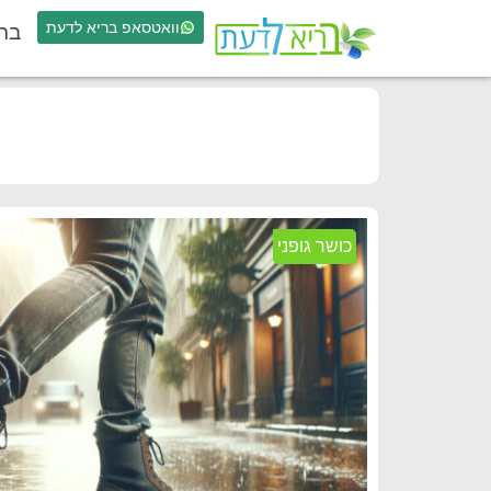
וואטסאפ בריא לדעת
בר
כושר גופני