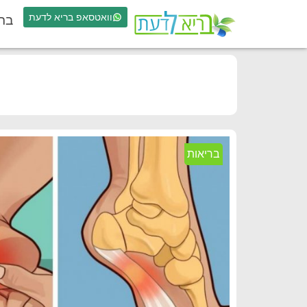
וואטסאפ בריא לדעת
בר
בריאות