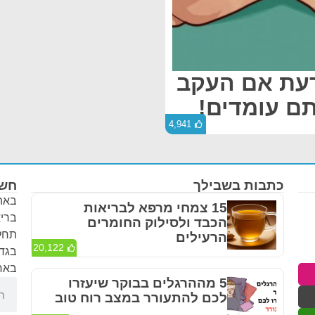
דעת אם העקב
ם עומדים!
4,941
כתבות בשבילך
חשו
באתר
15 צמחי מרפא לבריאות
בריא
הכבד ולסילוק החומרים
תחלי
הרעילים
20,122
בגדר
באחר
5 מההרגלים בבוקר שיעזרו
לכם להתעורר במצב רוח טוב