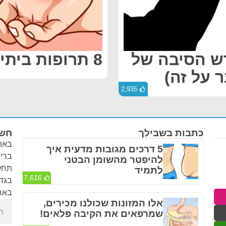
ש הסיבה של
8 תרופות ביתיות עבור התכווצויות ביד
 על זה)
2,935
כתבות בשבילך
חשו
באתר
5 דרכים מגובות מדעית איך
בריא
להיפטר מהשומן הבטני
תחלי
לתמיד
7,616
בגדר
באחר
אלו המזונות שכולנו מכירים,
שמרפאים את הקיבה פלאים!