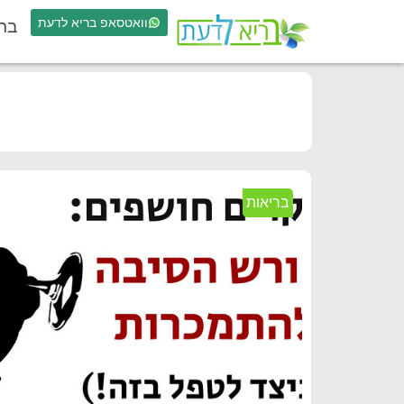
וואטסאפ בריא לדעת
בר
בריאות