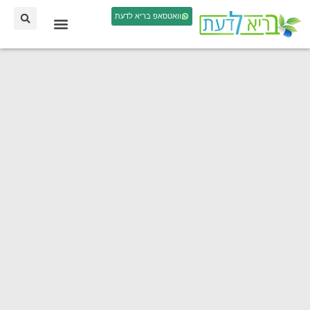
וואטסאפ בריא לדעת