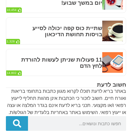
יום במשך שבוע!
10,454
שתיית כוס קפה יכולה לסייע
בויסות תחושת הדיכאון
1,328
11 פעולות שניתן לעשות להורדת
לחץ הדם
14,802
חשוב לדעת
באתר בריא לדעת תוכלו לקרוא מגוון כתבות בתחומי בריאות
ואורח חיים. חשוב לזכור כי הכתבות אינן מהוות תחליף לייעוץ
רפואי ו/או מקצועי. תכני בריא לדעת אינם בגדר המלצה או עצה
או ייעוץ רפואי. השימוש באתר באחריות בלעדית של הגולש/ת.