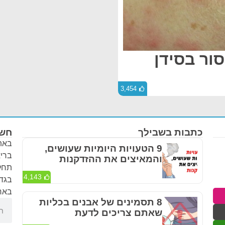
סור בסידן
3,454
כתבות בשבילך
חשו
באתר
9 הטעויות היומיות שעושים,
בריא
והמאיצים את ההזדקנות
תחלי
4,143
בגדר
באחר
8 תסמינים של אבנים בכליות
שאתם צריכים לדעת