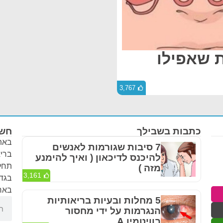
 שאפילו
3,767
כתבות בשבילך
חשו
באתר
7 סיבות שגורמות לאנשים
בריא
להיכנס לדיכאון ( ואיך להימנע
תחלי
מזה )
3,161
בגדר
באחר
5 מחלות ובעיות בריאותיות
הנגרמות על ידי מחסור
בוויטמין A