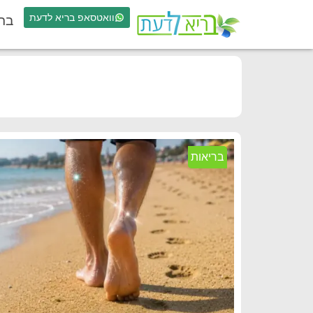
וואטסאפ בריא לדעת
בר
בריאות