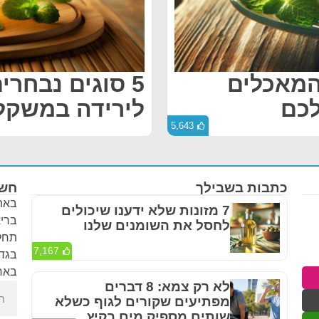
תם לגיל 40? אלו 7 המאכלים
5 סוגים נבחר
לכם
לירידה במשקל
5,643
כתבות בשבילך
חשו
באתר
7 מזונות שלא ידענו שיכולים
בריא
לחסל את השומנים שלנו
תחלי
7,167
בגדר
באחר
לא רק צמא: 8 דברים
מפתיעים שקורים לגוף כשלא
שותים מספיק מים בקיץ