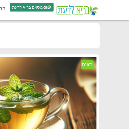
וואטסאפ בריא לדעת
בר
תזונה