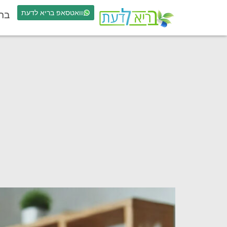
וואטסאפ בריא לדעת
בר