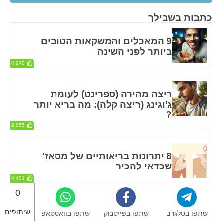
כתבות בשבילך
9 המאכלים והמשקאות הטובים
ביותר לפני השינה
4,240
ריצה מהירה (ספרינט) לעומת
ג'וגינג (ריצה קלה): מה בריא יותר
?
2,055
8 יתרונות בריאותיים של מסאז'
שכדאי להכיר
4,401
0
חשוב לדעת
באתר בריא לדעת תוכלו לקרוא מגוון כתבות בתחומי בריאות
שיתופים
שתפו בטלגרם
שתפו בפייסבוק
שתפו בוואטסאפ
ואורח חיים. חשוב לזכור כי הכתבות אינן מהוות תחליף לייעוץ