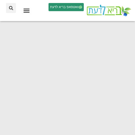
וואטסאפ בריא לדעת