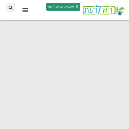
וואטסאפ בריא לדעת