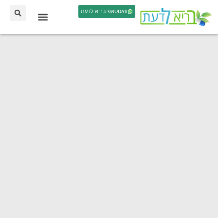
וואטסאפ בריא לדעת