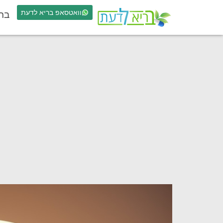
וואטסאפ בריא לדעת
בר