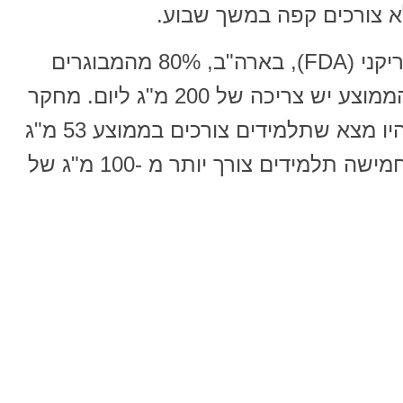
א צורכים קפה במשך שבוע.
על פי ארגון המזון והתרופות האמריקני (FDA), בארה"ב, 80% מהמבוגרים
צורכים קפאין בכל יום – למבוגר הממוצע יש צריכה של 200 מ"ג ליום. מחקר
של תלמידי כיתות ז ', ח' ו-ט 'באוהיו מצא שתלמידים צורכים בממוצע 53 מ"ג
קפאין ביום, אך כמעט אחד מכל חמישה תלמידים צורך יותר מ -100 מ"ג של