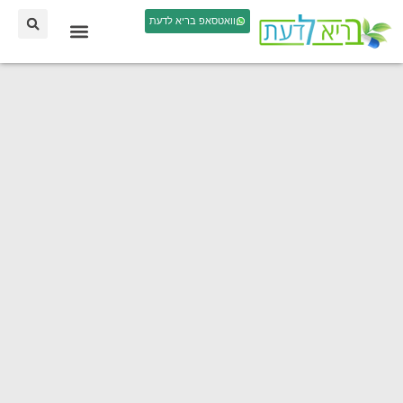
וואטסאפ בריא לדעת