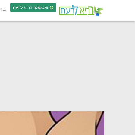
וואטסאפ בריא לדעת
בר