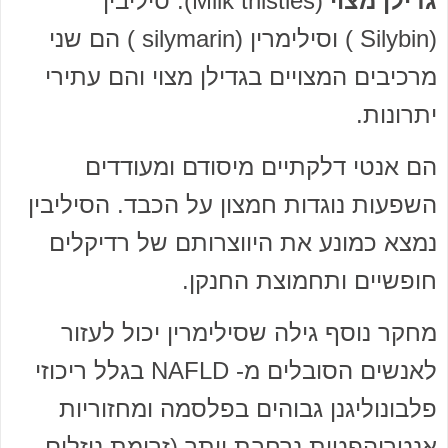
גדילן מצוי
(Milk thistles): סיליבין
(Silybin ) וסילימרין (silymarin ) הם שני
מרכיבים המצויים בגדילן מצוי והם עתירי
יתרונות.
הם אנטי דלקתיים מיסודם ומעודדים
השפעות נוגדות חמצון על הכבד. הסיליבין
נמצא כמונע את היווצרותם של רדיקלים
חופשיים ותחמוצת החנקן.
מחקר נוסף גילה שסילימרין יכול לעזור
לאנשים הסובלים מ- NAFLD בגלל ריכוזי
פלבונוליגנן גבוהים בפלסמה ומחזוריות
אנטרוהפטית נרחבת יותר (זרימת נוזלים