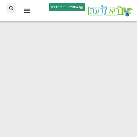
וואטסאפ בריא לדעת