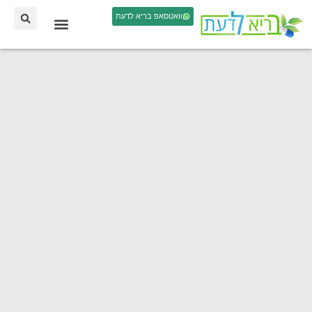
וואטסאפ בריא לדעת