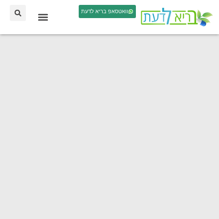
וואטסאפ בריא לדעת