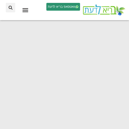
וואטסאפ בריא לדעת