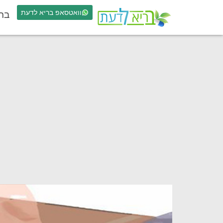
וואטסאפ בריא לדעת
בר