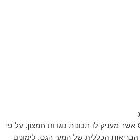
בלימון קיים ערך גבוה של ויטמין C אשר מעניק לו תכונות נוגדות חמצון. על פי
 הבריאות הכללית של המעי הגס. לימונים