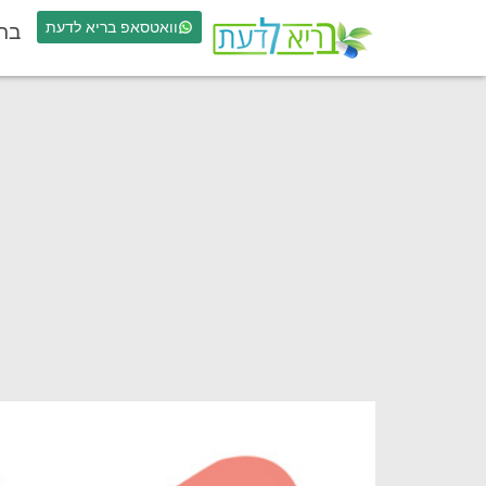
וואטסאפ בריא לדעת
בר