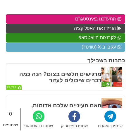
התעדכנו באינסטגרם
הורידו את האפליקציה
לקבוצות הוואטסאפ
עקבו ב-X (טוויטר)
כתבות בשבילך
מרגישים חלשים בצום? הנה כמה
דברים שיכולים לעזור
22,714
האם העיניים שלכם אדומות,
צורבות ודומעות כל הזמן? זו יכולה
0
להיות הסיבה
4,835
שיתופים
שתפו בטלגרם
שתפו בפייסבוק
שתפו בוואטסאפ