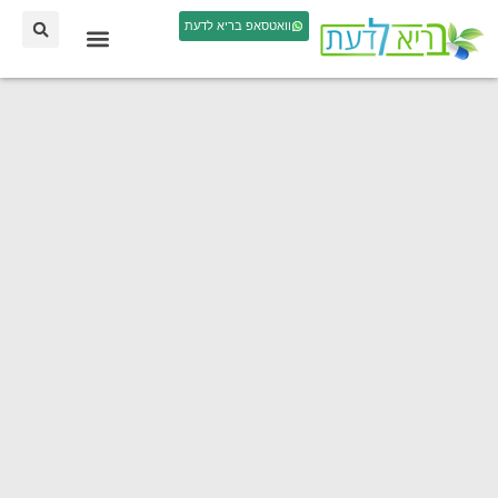
וואטסאפ בריא לדעת