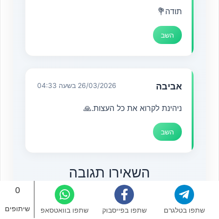
תודה💐
השב
אביבה
26/03/2026 בשעה 04:33
ניהינת לקרוא את כל העצות.🙏
השב
השאירו תגובה
0
התגובה שלכם
שיתופים
שתפו בטלגרם
שתפו בפייסבוק
שתפו בוואטסאפ