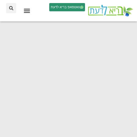
וואטסאפ בריא לדעת