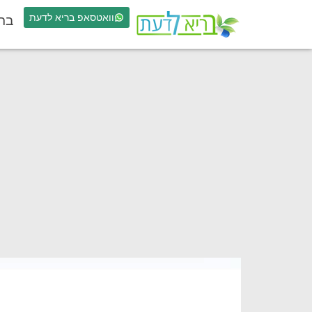
וואטסאפ בריא לדעת
בר