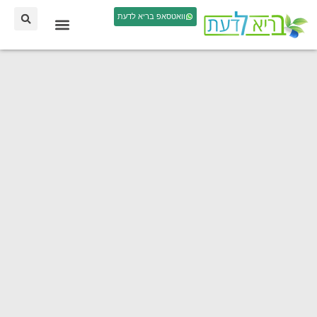
וואטסאפ בריא לדעת