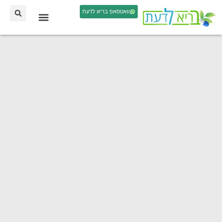
וואטסאפ בריא לדעת