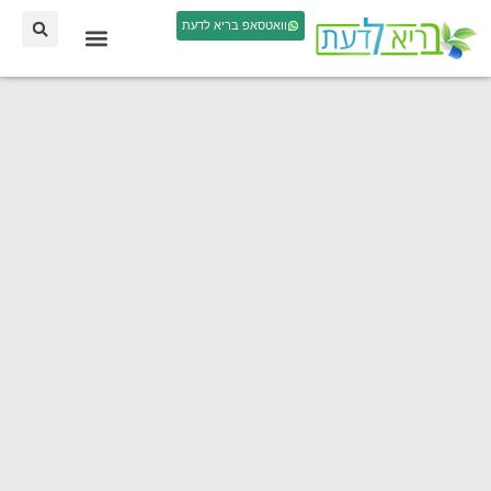
וואטסאפ בריא לדעת