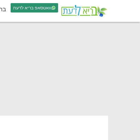
וואטסאפ בריא לדעת
בר