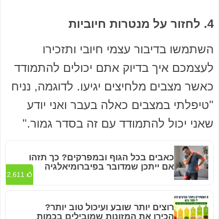
4. לחזור על מנטרות חיוביות
השתמשו בדיבור עצמי חיובי ותזכירו
לעצמכם איך בדיוק אתם יכולים להתמודד
כאשר מצבים מלחיצים יגיעו. לדוגמה, נניח
"טיפלתי במצבים כאלה בעבר ואני יודע
שאני יכול להתמודד עם זה בסדר גמור."
כאבים בכל הגוף ובמפרקים? כך תזהו
אם ייתכן שמדובר בפיברומיאלגיה
2,611
רוצים יותר שובע ועיכול טוב יותר?
הכירו את המזונות שמובילים בכמות