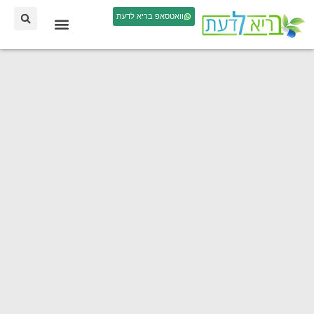
וואטסאפ בריא לדעת