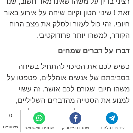
רציני בדיון על משהו שאינו מאד חשוב, שנו
זאת ! שינוי הטון וקיום שיחה על אירוע באור
חיובי. זהי כול לעזור ולסלק את מצב הרוח
הקודר, למשהו יותר פרודוקטיבי.
דברו על דברים שמחים
כשיש לכם את הסיכוי להתחיל בשיחה
בסביבתם של אנשים אומללים, פטפטו על
משהו חיובי שגורם לכם אושר. זה עשוי
למנוע את הסטייה מהדברים השליליים,
כשמישהו באופן בלתי נמנע מתחיל
0
להתלונן.
שיתופים
שתפו בטלגרם
שתפו בפייסבוק
שתפו בוואטסאפ