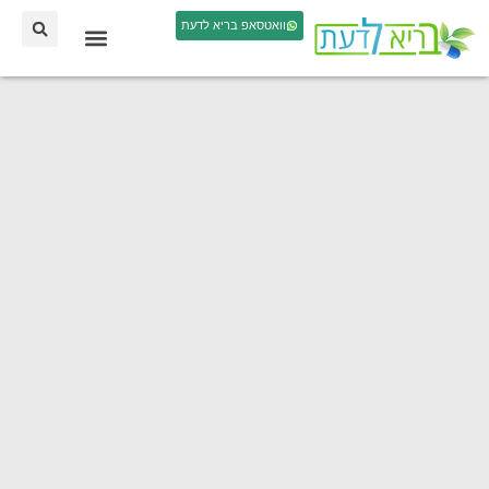
וואטסאפ בריא לדעת