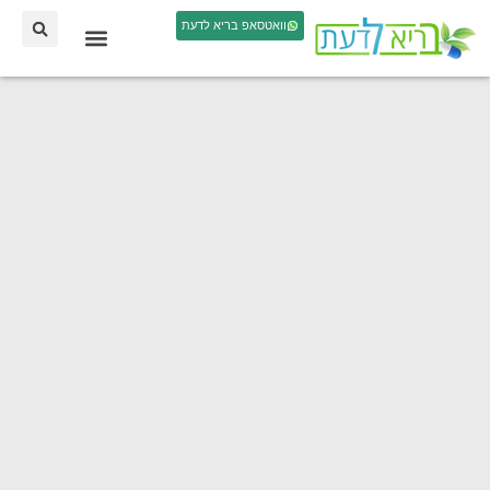
וואטסאפ בריא לדעת