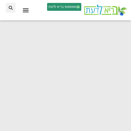
וואטסאפ בריא לדעת