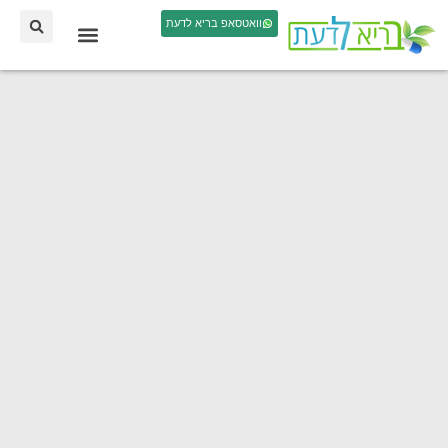
וואטסאפ בריא לדעת