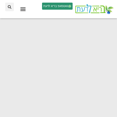
וואטסאפ בריא לדעת