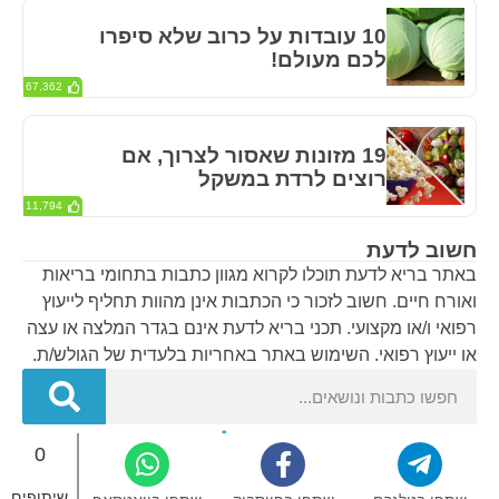
10 עובדות על כרוב שלא סיפרו
לכם מעולם!
67,362
19 מזונות שאסור לצרוך, אם
רוצים לרדת במשקל
11,794
חשוב לדעת
באתר בריא לדעת תוכלו לקרוא מגוון כתבות בתחומי בריאות
ואורח חיים. חשוב לזכור כי הכתבות אינן מהוות תחליף לייעוץ
רפואי ו/או מקצועי. תכני בריא לדעת אינם בגדר המלצה או עצה
או ייעוץ רפואי. השימוש באתר באחריות בלעדית של הגולש/ת.
0
בריא לדעת – אתר הבריאות של ישראל © 2024
שיתופים