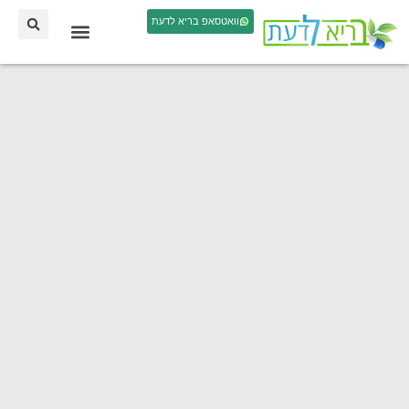
וואטסאפ בריא לדעת