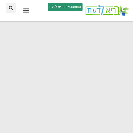
וואטסאפ בריא לדעת