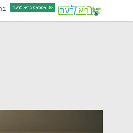
וואטסאפ בריא לדעת
בר