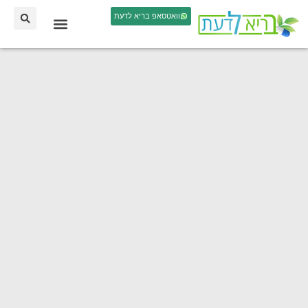
וואטסאפ בריא לדעת