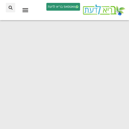
וואטסאפ בריא לדעת