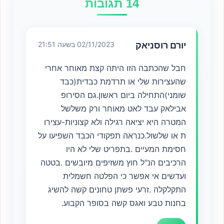
14 תגובות
יורם רוסניאק
02/11/2023 בשעה 21:51
חבל שהכתבה הזו היתה קצת מאוחר אחרי
שהעצירות שלי או תרדמת כבדית(כבד
שומני)התחילה ביום ראשון.גם הסירופ
אבילאק עבד לאט מאוחר ורק משלשל
המטרה היא יציאה רגילה ולא קצוניות-עצירו
ת או שלשול.כנראה תפקודי הכבד השפיעו על
חסימת המעיים .בתפריט שלי לא היו
הרכיבים הנ"ל חוץ משזיפים מיובשים .בטטה
ועדשים אי אפשר כי הפלטה חשמלית
התקלקלה .זרעי פשתן טחונים קשה להשיג
בחנות טבע ואגס קשה בסופר הקבוע.